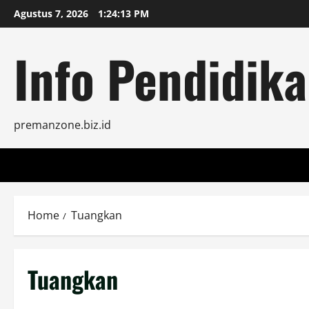
Skip
Agustus 7, 2026
1:24:13 PM
to
content
Info Pendidika
premanzone.biz.id
Home
Tuangkan
Tuangkan