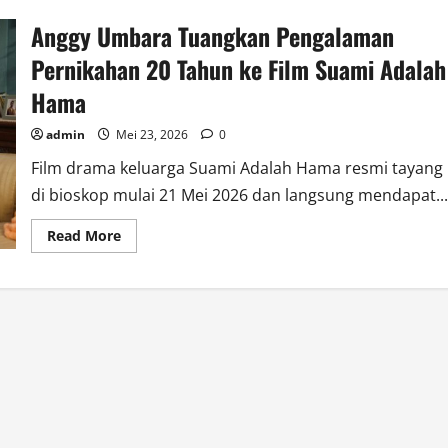
Anggy Umbara Tuangkan Pengalaman
Pernikahan 20 Tahun ke Film Suami Adalah
Hama
admin
Mei 23, 2026
0
Film drama keluarga Suami Adalah Hama resmi tayang
di bioskop mulai 21 Mei 2026 dan langsung mendapat...
Read
Read More
more
about
Anggy
Umbara
Tuangkan
Pengalaman
Pernikahan
20
Tahun
ke
Film
Suami
Adalah
Hama