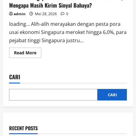
Mengapa Masih Kirim Sinyal Bahaya?
admin
Mei 28, 2026
0
loading… Alih-alih merayakan dengan pesta pora
usai ekonomi Singapura meroket hingga 6,0%, para
pejabat tinggi Singapura justru...
Read
Read More
more
about
Ekonomi
Singapura
Melesat
CARI
6%
Berkat
Demam
AI,
Mengapa
CARI
Masih
Kirim
Sinyal
Bahaya?
RECENT POSTS