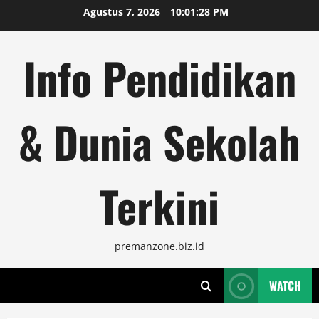
Skip
Agustus 7, 2026
10:01:28 PM
to
content
Info Pendidikan
& Dunia Sekolah
Terkini
premanzone.biz.id
WATCH